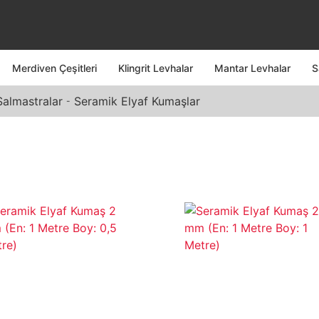
Merdiven Çeşitleri
Klingrit Levhalar
Mantar Levhalar
S
Salmastralar
Seramik Elyaf Kumaşlar