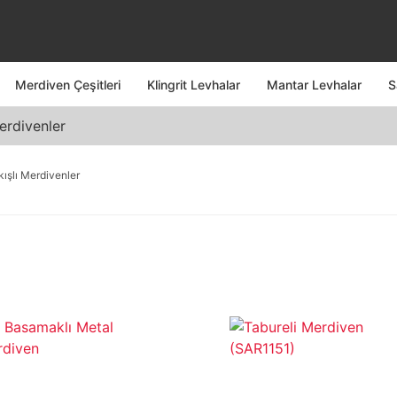
Merdiven Çeşitleri
Klingrit Levhalar
Mantar Levhalar
S
erdivenler
kışlı Merdivenler