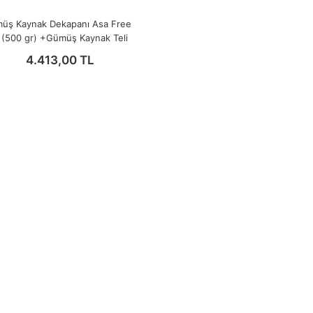
üş Kaynak Dekapanı Asa Free
 (500 gr) +Gümüş Kaynak Teli
%10 2 mm (5 Adet)
4.413,00 TL