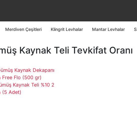
Merdiven Çeşitleri
Klingrit Levhalar
Mantar Levhalar
S
üş Kaynak Teli Tevkifat Oranı