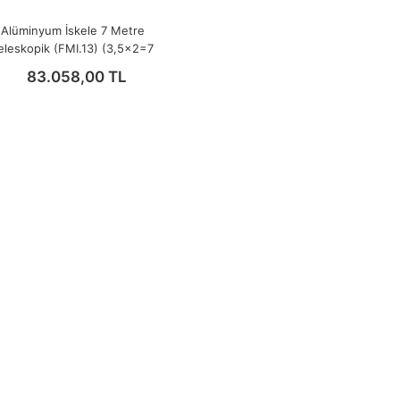
Alüminyum İskele 7 Metre
eleskopik (FMI.13) (3,5x2=7
Metre)
83.058,00 TL