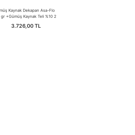
müş Kaynak Dekapan Asa-Flo
 gr +Gümüş Kaynak Teli %10 2
mm (5 Adet)
3.726,00 TL