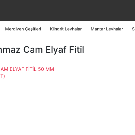
Merdiven Çeşitleri
Klingrit Levhalar
Mantar Levhalar
S
maz Cam Elyaf Fitil