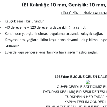
(Et Kalınlığı: 10 mm, Genişlik: 10 m
TÜM ÜRÜNLERİMİZ FATURAL
·
Kauçuk esaslı bir üründür.
·
-40 derece ile + 120 derece ısı dayanıklılığına sahiptir.
·
Kendinden yapışkanlı olması uygulama sırasında kolaylık sağlar.
·
Kimyasallara, yağlara, iklim koşullarına dayanıklı olup klima, in
kullanılır.
·
Evlerde kapı pencere kenarlarında hava sızdırmazlığı sağlar.
1958'den BUGÜNE GELEN KALİ
GÜVENCESİYLE SATTIĞIMIZ B
FATURASI KESİLMİŞ BİR ŞEKİLDE TESL
TÜRKİYENİN HER TARAFI
KAPIYA TESLİM GÖNDERİL
ÜRÜNÜN FATURASI, ÜRÜN İLE BİRLİK