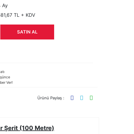
 Ay
681,67 TL + KDV
SATIN AL
atı
şünce
ber Ver!
Ürünü Paylaş :
 Şerit (100 Metre)