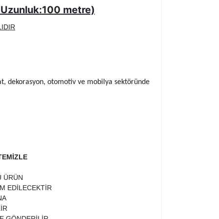
m, Uzunluk:100 metre)
IDIR
şaat, dekorasyon, otomotiv ve mobilya sektöründe
TEMİZLE
U ÜRÜN
İM EDİLECEKTİR
NA
İR
TE GÖNDERİLİR