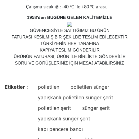
Çalışma sıcaklığı: -40 °C ile +80 °C arası.
1958'den BUGÜNE GELEN KALİTEMİZLE
GÜVENCESİYLE SATTIĞIMIZ BU ÜRÜN
FATURASI KESİLMİŞ BİR ŞEKİLDE TESLİM EDİLECEKTİR
TÜRKİYENİN HER TARAFINA
KAPIYA TESLİM GÖNDERİLİR
ÜRÜNÜN FATURASI, ÜRÜN İLE BİRLİKTE GÖNDERİLİR
SORU VE GÖRÜŞLERİNİZ İÇİN MESAJ ATABİLİRSİNİZ
Etiketler :
polietilen
polietilen sünger
yapışkanlı polietilen sünger şerit
polietilen şerit
sünger şerit
yapışkanlı sünger şerit
kapı pencere bandı