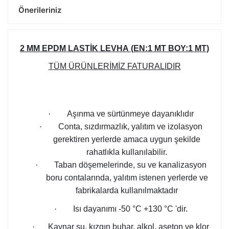
Önerileriniz
2 MM
EPDM LASTİK LEVHA (EN:1 MT BOY:1 MT)
TÜM ÜRÜNLERİMİZ FATURALIDIR
·
Aşınma ve sürtünmeye dayanıklıdır
·
Conta, sızdırmazlık, yalıtım ve izolasyon
gerektiren yerlerde amaca uygun şekilde
rahatlıkla kullanılabilir.
·
Taban döşemelerinde, su ve kanalizasyon
boru contalarında, yalıtım istenen yerlerde ve
fabrikalarda kullanılmaktadır
·
Isı dayanımı -50 °C +130 °C 'dir.
·
Kaynar su, kızgın buhar, alkol, aseton ve klor