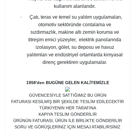
kullanım alanlarıdır.
·
Çatı, teras ve temel su yalıtım uygulamaları,
otomotiv sektöründe contalama ve
sızdırmazlık, makine altı zemin koruma ve
titreşim emici yüzeyler,
elektrik panolarında
izolasyon, g
ölet, su deposu ve havuz
yalıtımları ve endüstriyel ortamlarda kimyasal
direnç gerektiren uygulamalar.
1958'den BUGÜNE GELEN KALİTEMİZLE
GÜVENCESİYLE SATTIĞIMIZ BU ÜRÜN
FATURASI KESİLMİŞ BİR ŞEKİLDE TESLİM EDİLECEKTİR
TÜRKİYENİN HER TARAFINA
KAPIYA TESLİM GÖNDERİLİR
ÜRÜNÜN FATURASI, ÜRÜN İLE BİRLİKTE GÖNDERİLİR
SORU VE GÖRÜŞLERİNİZ İÇİN MESAJ ATABİLİRSİNİZ