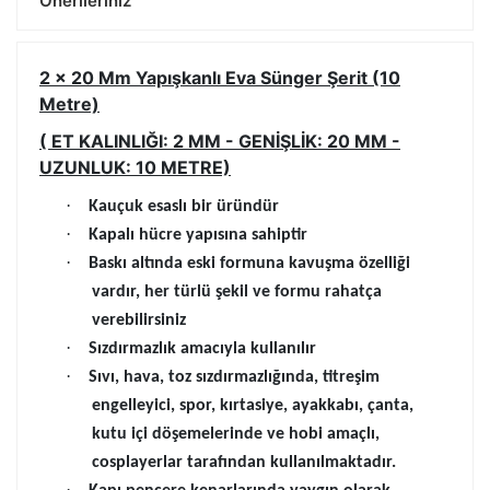
Önerileriniz
2 x 20 Mm Yapışkanlı Eva Sünger Şerit (10
Metre)
( ET KALINLIĞI: 2 MM - GENİŞLİK: 20 MM -
UZUNLUK: 10 METRE)
·
Kauçuk esaslı bir üründür
·
Kapalı hücre yapısına sahiptir
·
Baskı altında eski formuna kavuşma özelliği
vardır, her türlü şekil ve formu rahatça
verebilirsiniz
·
Sızdırmazlık amacıyla kullanılır
·
Sıvı, hava, toz sızdırmazlığında, titreşim
engelleyici, spor, kırtasiye, ayakkabı, çanta,
kutu içi döşemelerinde ve hobi amaçlı,
cosplayerlar tarafından kullanılmaktadır.
·