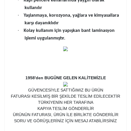
Kapı pencere kenarlarında yaygın olarak
kullanılır
·
Yaşlanmaya, korozyona, yağlara ve kimyasallara
karşı dayanıklıdır
·
Kolay kullanım için yapışkan bant laminasyon
işlemi uygulanmıştır.
1958'den BUGÜNE GELEN KALİTEMİZLE
GÜVENCESİYLE SATTIĞIMIZ BU ÜRÜN
FATURASI KESİLMİŞ BİR ŞEKİLDE TESLİM EDİLECEKTİR
TÜRKİYENİN HER TARAFINA
KAPIYA TESLİM GÖNDERİLİR
ÜRÜNÜN FATURASI, ÜRÜN İLE BİRLİKTE GÖNDERİLİR
SORU VE GÖRÜŞLERİNİZ İÇİN MESAJ ATABİLİRSİNİZ