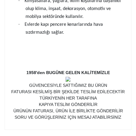
·
Kimyasallara, yağlara, iklim koşullarına dayanıklı
olup klima, inşaat, dekorasyon, otomotiv ve
mobilya sektöründe kullanılır.
·
Evlerde kapı pencere kenarlarında hava
sızdırmazlığı sağlar.
1958'den BUGÜNE GELEN KALİTEMİZLE
GÜVENCESİYLE SATTIĞIMIZ BU ÜRÜN
FATURASI KESİLMİŞ BİR ŞEKİLDE TESLİM EDİLECEKTİR
TÜRKİYENİN HER TARAFINA
KAPIYA TESLİM GÖNDERİLİR
ÜRÜNÜN FATURASI, ÜRÜN İLE BİRLİKTE GÖNDERİLİR
SORU VE GÖRÜŞLERİNİZ İÇİN MESAJ ATABİLİRSİNİZ