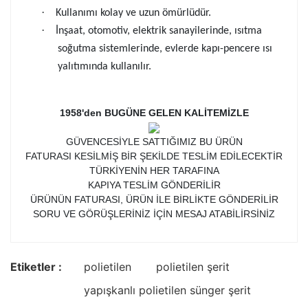
·
Kullanımı kolay ve uzun ömürlüdür.
·
İnşaat, otomotiv, elektrik sanayilerinde, ısıtma
soğutma sistemlerinde, evlerde kapı-pencere ısı
yalıtımında kullanılır.
1958'den BUGÜNE GELEN KALİTEMİZLE
GÜVENCESİYLE SATTIĞIMIZ BU ÜRÜN
FATURASI KESİLMİŞ BİR ŞEKİLDE TESLİM EDİLECEKTİR
TÜRKİYENİN HER TARAFINA
KAPIYA TESLİM GÖNDERİLİR
ÜRÜNÜN FATURASI, ÜRÜN İLE BİRLİKTE GÖNDERİLİR
SORU VE GÖRÜŞLERİNİZ İÇİN MESAJ ATABİLİRSİNİZ
Etiketler :
polietilen
polietilen şerit
yapışkanlı polietilen sünger şerit