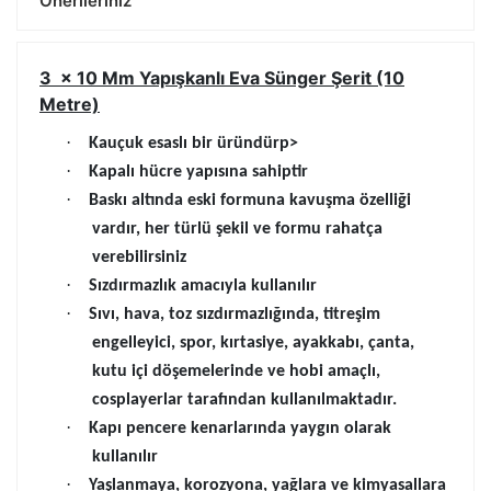
Önerileriniz
3 x 10 Mm Yapışkanlı Eva Sünger Şerit (10
Metre)
·
Kauçuk esaslı bir üründür
p>
·
Kapalı hücre yapısına sahiptir
·
Baskı altında eski formuna kavuşma özelliği
vardır, her türlü şekil ve formu rahatça
verebilirsiniz
·
Sızdırmazlık amacıyla kullanılır
·
Sıvı, hava, toz sızdırmazlığında, titreşim
engelleyici, spor, kırtasiye, ayakkabı, çanta,
kutu içi döşemelerinde ve hobi amaçlı,
cosplayerlar tarafından kullanılmaktadır.
·
Kapı pencere kenarlarında yaygın olarak
kullanılır
·
Yaşlanmaya, korozyona, yağlara ve kimyasallara