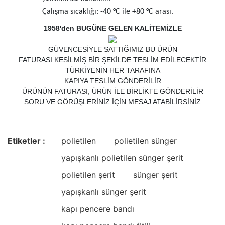
Çalışma sıcaklığı: -40 °C ile +80 °C arası.
1958'den BUGÜNE GELEN KALİTEMİZLE
GÜVENCESİYLE SATTIĞIMIZ BU ÜRÜN
FATURASI KESİLMİŞ BİR ŞEKİLDE TESLİM EDİLECEKTİR
TÜRKİYENİN HER TARAFINA
KAPIYA TESLİM GÖNDERİLİR
ÜRÜNÜN FATURASI, ÜRÜN İLE BİRLİKTE GÖNDERİLİR
SORU VE GÖRÜŞLERİNİZ İÇİN MESAJ ATABİLİRSİNİZ
Etiketler :
polietilen
polietilen sünger
yapışkanlı polietilen sünger şerit
polietilen şerit
sünger şerit
yapışkanlı sünger şerit
kapı pencere bandı