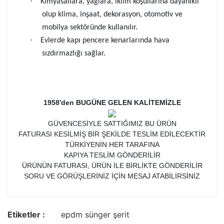
·
Kimyasallara, yağlara, iklim koşullarına dayanıklı
olup klima, inşaat, dekorasyon, otomotiv ve
mobilya sektöründe kullanılır.
·
Evlerde kapı pencere kenarlarında hava
sızdırmazlığı sağlar.
1958'den BUGÜNE GELEN KALİTEMİZLE
GÜVENCESİYLE SATTIĞIMIZ BU ÜRÜN
FATURASI KESİLMİŞ BİR ŞEKİLDE TESLİM EDİLECEKTİR
TÜRKİYENİN HER TARAFINA
KAPIYA TESLİM GÖNDERİLİR
ÜRÜNÜN FATURASI, ÜRÜN İLE BİRLİKTE GÖNDERİLİR
SORU VE GÖRÜŞLERİNİZ İÇİN MESAJ ATABİLİRSİNİZ
Etiketler :
epdm sünger şerit