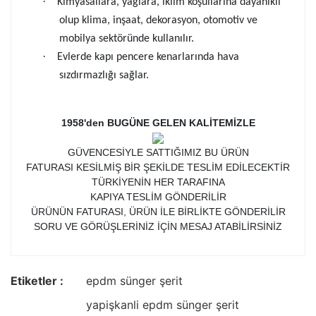
·
Kimyasallara, yağlara, iklim koşullarına dayanıklı
olup klima, inşaat, dekorasyon, otomotiv ve
mobilya sektöründe kullanılır.
·
Evlerde kapı pencere kenarlarında hava
sızdırmazlığı sağlar.
1958'den BUGÜNE GELEN KALİTEMİZLE
GÜVENCESİYLE SATTIĞIMIZ BU ÜRÜN
FATURASI KESİLMİŞ BİR ŞEKİLDE TESLİM EDİLECEKTİR
TÜRKİYENİN HER TARAFINA
KAPIYA TESLİM GÖNDERİLİR
ÜRÜNÜN FATURASI, ÜRÜN İLE BİRLİKTE GÖNDERİLİR
SORU VE GÖRÜŞLERİNİZ İÇİN MESAJ ATABİLİRSİNİZ
Etiketler :
epdm sünger şerit
yapişkanli epdm sünger şerit