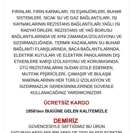
FIRINLAR, FIRIN KAPAKLARI, ISI EŞANJÖRLERİ, BUHAR
SİSTEMLERİ, SICAK SU VE GAZ BAĞLANTILARI, ISI
KAYNAKLARININ REZİSTANS BAĞLANTILARI,YAĞLI ISI
RADYATÖRLERİ, REZİSTANS VE YAĞ BORUSU
BAĞLANTILARINDA VE AYNI ZAMANDA İZOLASYONU VE
SIZDIRMAZLIĞINDA, TERMİK KAZANLARIN SU-BUHAR
BAĞLANTI FLANŞLARINDA, BACA BAĞLANTILARINDA,
ELEKTRİK KUTULARI VE ELEKTRİK PANOLARININ DIŞ
ETKENLERE KARŞI İZOLASYONU VE KORUMASINDA,
ÜTÜ REZİSTANLARINI SUDAN İZOLE EDERKEN,
MUTFAK PİŞİRİCİLERİ, ÇAMAŞIR VE BULAŞIK
MAKİNALARININ HER TÜRLÜ İZOLASYON VE
SIZDIRMAZLIK GEREKSİNİMLERİNDE GÜVENLE
KULLANACAĞINIZ YARDIMCINIZDIR.
1958'den BUGÜNE GELEN KALİTEMİZLE
GÜVENCESİYLE SATTIĞIMIZ BU ÜRÜN
FATURASI KESİLMİŞ BİR ŞEKİLDE TESLİM EDİLECEKTİR