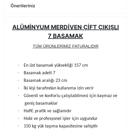
Önerileriniz
ALÜMİNYUM MERDİVEN ÇİFT ÇIKIŞLI
7 BASAMAK
TÜM ÜRÜNLERİMİZ FATURALIDIR
·
En üst basamak yüksekliği 157 cm
·
Basamak adeti 7
·
Basamak aralığı 23 cm
·
İki kişi tarafından kullanıma izin verir
·
Güvenli ve konforlu çalışılabilmesi için kaymaz ve
geniş basamaklar
·
Hafif, pratik ve sağlamdır
·
Hobi ve profesyonel işler için uygundur
·
150 kg yük taşıma kapasitesine sahiptir