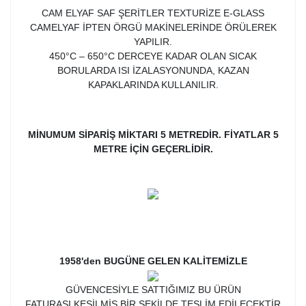
CAM ELYAF SAF ŞERİTLER TEXTURİZE E-GLASS
CAMELYAF İPTEN ÖRGÜ MAKİNELERİNDE ÖRÜLEREK
YAPILIR.
450°C – 650°C DERCEYE KADAR OLAN SICAK
BORULARDA ISI İZALASYONUNDA, KAZAN
KAPAKLARINDA KULLANILIR.
MİNUMUM SİPARİŞ MİKTARI 5 METREDİR. FİYATLAR 5
METRE İÇİN GEÇERLİDİR.
1958'den BUGÜNE GELEN KALİTEMİZLE
GÜVENCESİYLE SATTIĞIMIZ BU ÜRÜN
FATURASI KESİLMİŞ BİR ŞEKİLDE TESLİM EDİLECEKTİR