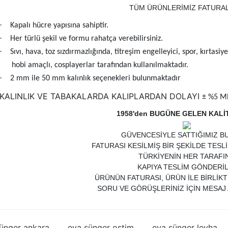
TÜM ÜRÜNLERİMİZ FATURAL
·
Kapalı hücre yapısına sahiptir.
·
Her türlü şekil ve formu rahatça verebilirsiniz.
·
Sıvı, hava, toz sızdırmazlığında, titreşim engelleyici, spor, kırtasi
hobi amaçlı, cosplayerlar tarafından kullanılmaktadır.
·
2 mm ile 50 mm kalınlık seçenekleri bulunmaktadır
KALINLIK VE TABAKALARDA KALIPLARDAN DOLAYI
± %5 ME
1958'den BUGÜNE GELEN KALİ
GÜVENCESİYLE SATTIĞIMIZ B
FATURASI KESİLMİŞ BİR ŞEKİLDE TESL
TÜRKİYENİN HER TARAFI
KAPIYA TESLİM GÖNDERİL
ÜRÜNÜN FATURASI, ÜRÜN İLE BİRLİK
SORU VE GÖRÜŞLERİNİZ İÇİN MESAJ 
ünger ankara
eva sünger ostim
eva sünger levha