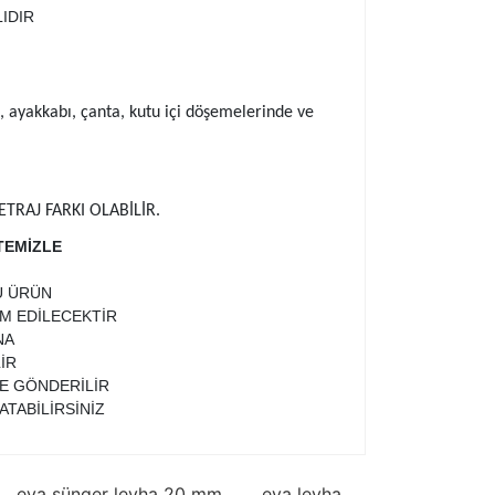
IDIR
ye, ayakkabı, çanta, kutu içi döşemelerinde ve
TRAJ FARKI OLABİLİR.
TEMİZLE
U ÜRÜN
İM EDİLECEKTİR
NA
İR
TE GÖNDERİLİR
ATABİLİRSİNİZ
eva sünger levha 20 mm
eva levha