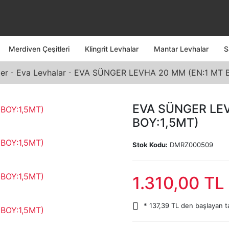
Merdiven Çeşitleri
Klingrit Levhalar
Mantar Levhalar
S
er
Eva Levhalar
EVA SÜNGER LEVHA 20 MM (EN:1 MT B
EVA SÜNGER LEV
BOY:1,5MT)
Stok Kodu:
DMRZ000509
1.310,00 TL
* 137,39 TL den başlayan ta