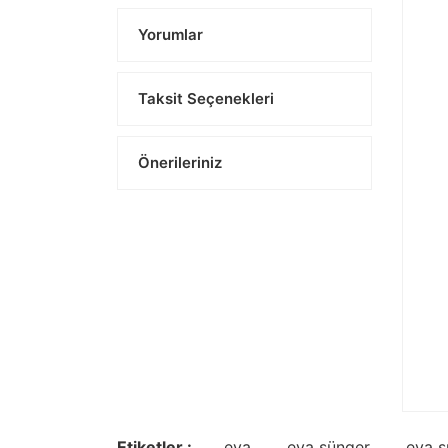
Yorumlar
Taksit Seçenekleri
Önerileriniz
Etiketler :
eva
eva sünger
eva s