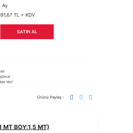
 Ay
091,67 TL + KDV
SATIN AL
atı
şünce
ber Ver!
Ürünü Paylaş :
 MT BOY:1,5 MT)