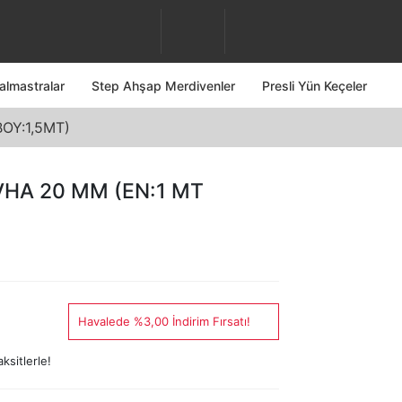
almastralar
Step Ahşap Merdivenler
Presli Yün Keçeler
OY:1,5MT)
HA 20 MM (EN:1 MT
Havalede %3,00 İndirim Fırsatı!
ksitlerle!