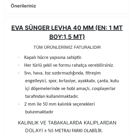
Önerileriniz
EVA SÜNGER LEVHA 40 MM (EN: 1 MT
BOY:1,5 MT)
TÜM ÜRÜNLERİMİZ FATURALIDIR
·
Kapalı hücre yapısına sahiptir.
·
Her türlü şekil ve formu rahatça verebilirsiniz.
·
Sıvı, hava, toz sızdırmazlığında, titreşim
engelleyici, spor, kırtasiye, ayakkabı, çanta, kutu
içi döşemelerinde ve hobi amaçlı, cosplayerlar
tarafından kullanılmaktadır.
·
2 mm ile 50 mm kalınlık seçenekleri
bulunmaktadır
KALINLIK VE TABAKALARDA KALIPLARDAN
DOLAYI
± %5 METRAJ FARKI OLABİLİR.