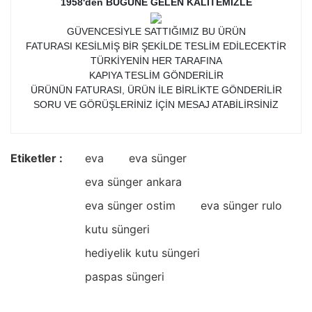
1958'den BUGÜNE GELEN KALİTEMİZLE
GÜVENCESİYLE SATTIĞIMIZ BU ÜRÜN
FATURASI KESİLMİŞ BİR ŞEKİLDE TESLİM EDİLECEKTİR
TÜRKİYENİN HER TARAFINA
KAPIYA TESLİM GÖNDERİLİR
ÜRÜNÜN FATURASI, ÜRÜN İLE BİRLİKTE GÖNDERİLİR
SORU VE GÖRÜŞLERİNİZ İÇİN MESAJ ATABİLİRSİNİZ
Etiketler :
eva
eva sünger
eva sünger ankara
eva sünger ostim
eva sünger rulo
kutu süngeri
hediyelik kutu süngeri
paspas süngeri