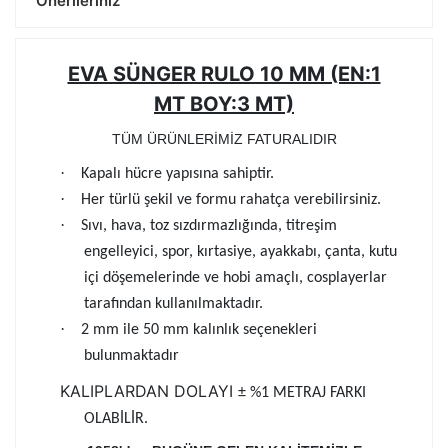
Önerileriniz
EVA SÜNGER RULO 10 MM (EN:1
MT BOY:3 MT)
TÜM ÜRÜNLERİMİZ FATURALIDIR
·
Kapalı hücre yapısına sahiptir.
·
Her türlü şekil ve formu rahatça verebilirsiniz.
·
Sıvı, hava, toz sızdırmazlığında, titreşim
engelleyici, spor, kırtasiye, ayakkabı, çanta, kutu
içi döşemelerinde ve hobi amaçlı, cosplayerlar
tarafından kullanılmaktadır.
·
2 mm ile 50 mm kalınlık seçenekleri
bulunmaktadır
KALIPLARDAN DOLAYI
± %1 METRAJ FARKI
OLABİLİR.