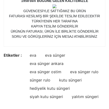
1958'den BUGÜNE GELEN KALİTEMİZLE
GÜVENCESİYLE SATTIĞIMIZ BU ÜRÜN
FATURASI KESİLMİŞ BİR ŞEKİLDE TESLİM EDİLECEKTİR
TÜRKİYENİN HER TARAFINA
KAPIYA TESLİM GÖNDERİLİR
ÜRÜNÜN FATURASI, ÜRÜN İLE BİRLİKTE GÖNDERİLİR
SORU VE GÖRÜŞLERİNİZ İÇİN MESAJ ATABİLİRSİNİZ
Etiketler :
eva
eva sünger
eva sünger ankara
eva sünger ostim
eva sünger rulo
sünger rulo
kutu süngeri
hediyelik kutu süngeri
siyah kutu süngeri
yalıtım süngeri