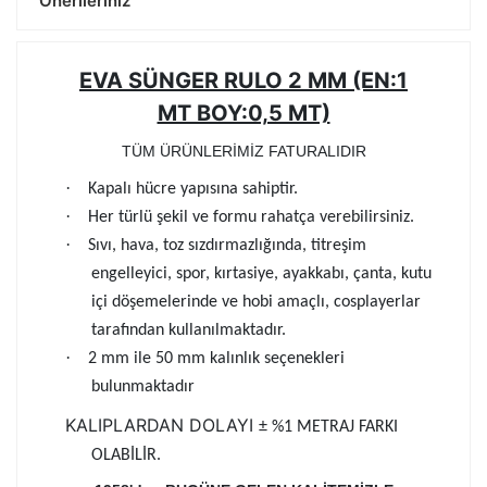
Önerileriniz
EVA SÜNGER RULO 2 MM (EN:1
MT BOY:0,5 MT)
TÜM ÜRÜNLERİMİZ FATURALIDIR
·
Kapalı hücre yapısına sahiptir.
·
Her türlü şekil ve formu rahatça verebilirsiniz.
·
Sıvı, hava, toz sızdırmazlığında, titreşim
engelleyici, spor, kırtasiye, ayakkabı, çanta, kutu
içi döşemelerinde ve hobi amaçlı, cosplayerlar
tarafından kullanılmaktadır.
·
2 mm ile 50 mm kalınlık seçenekleri
bulunmaktadır
KALIPLARDAN DOLAYI
± %1 METRAJ FARKI
OLABİLİR.