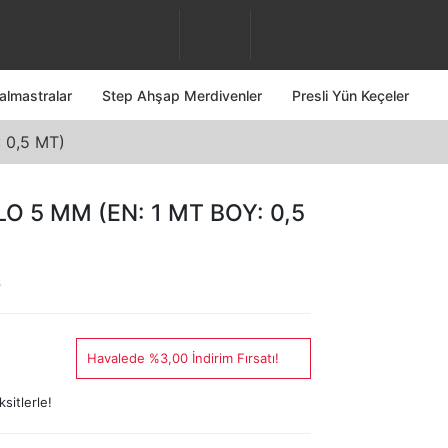
almastralar
Step Ahşap Merdivenler
Presli Yün Keçeler
 0,5 MT)
O 5 MM (EN: 1 MT BOY: 0,5
6
Havalede %3,00 İndirim Fırsatı!
sitlerle!