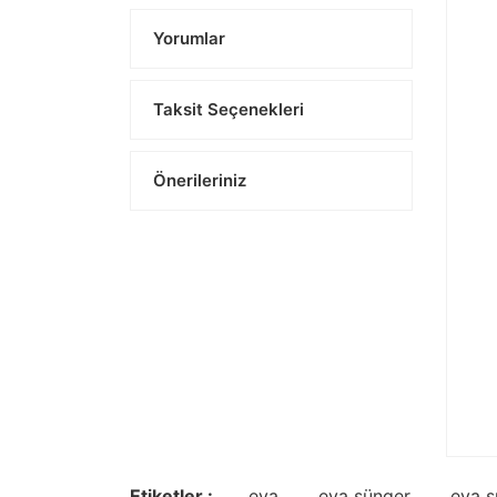
Yorumlar
Taksit Seçenekleri
Önerileriniz
Etiketler :
eva
eva sünger
eva s