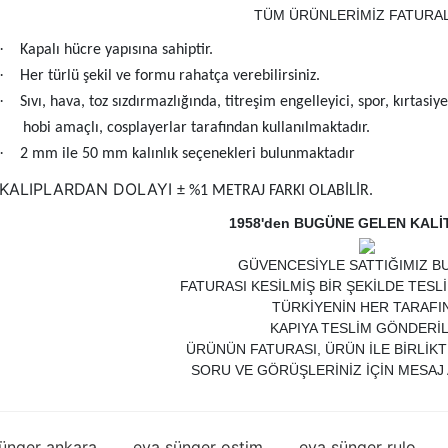
TÜM ÜRÜNLERİMİZ FATURAL
·
Kapalı hücre yapısına sahiptir.
·
Her türlü şekil ve formu rahatça verebilirsiniz.
·
Sıvı, hava, toz sızdırmazlığında, titreşim engelleyici, spor, kırtasi
hobi amaçlı, cosplayerlar tarafından kullanılmaktadır.
·
2 mm ile 50 mm kalınlık seçenekleri bulunmaktadır
KALIPLARDAN DOLAYI
± %1 METRAJ FARKI OLABİLİR.
1958'den BUGÜNE GELEN KALİ
GÜVENCESİYLE SATTIĞIMIZ B
FATURASI KESİLMİŞ BİR ŞEKİLDE TESL
TÜRKİYENİN HER TARAFI
KAPIYA TESLİM GÖNDERİL
ÜRÜNÜN FATURASI, ÜRÜN İLE BİRLİK
SORU VE GÖRÜŞLERİNİZ İÇİN MESAJ 
ünger ankara
eva sünger ostim
eva sünger rulo