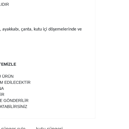
IDIR
ye, ayakkabı, çanta, kutu içi döşemelerinde ve
TEMİZLE
U ÜRÜN
İM EDİLECEKTİR
NA
İR
TE GÖNDERİLİR
ATABİLİRSİNİZ
sünger rulo
kutu süngeri