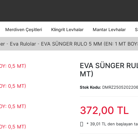
Merdiven Çeşitleri
Klingrit Levhalar
Mantar Levhalar
S
er
Eva Rulolar
EVA SÜNGER RULO 5 MM (EN: 1 MT BOY:
EVA SÜNGER RUL
MT)
Stok Kodu:
DMRZ250520220
372,00 TL
* 39,01 TL den başlayan tak