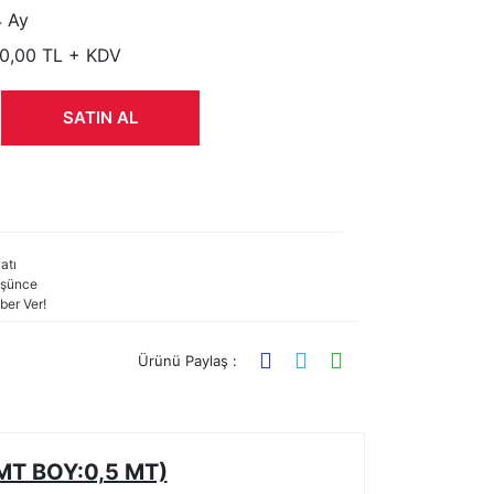
 Ay
0,00 TL + KDV
SATIN AL
atı
şünce
ber Ver!
Ürünü Paylaş :
MT BOY:0,5 MT)