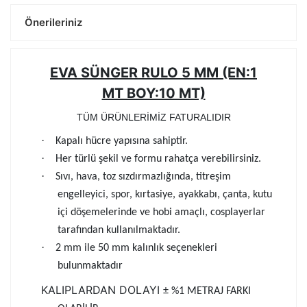
Önerileriniz
EVA SÜNGER RULO 5 MM (EN:1
MT BOY:10 MT)
TÜM ÜRÜNLERİMİZ FATURALIDIR
·
Kapalı hücre yapısına sahiptir.
·
Her türlü şekil ve formu rahatça verebilirsiniz.
·
Sıvı, hava, toz sızdırmazlığında, titreşim
engelleyici, spor, kırtasiye, ayakkabı, çanta, kutu
içi döşemelerinde ve hobi amaçlı, cosplayerlar
tarafından kullanılmaktadır.
·
2 mm ile 50 mm kalınlık seçenekleri
bulunmaktadır
KALIPLARDAN DOLAYI
± %1 METRAJ FARKI