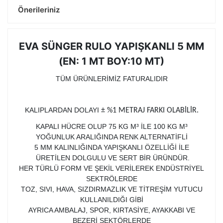
Önerileriniz
EVA SÜNGER RULO YAPIŞKANLI 5 MM
(EN: 1 MT BOY:10 MT)
TÜM ÜRÜNLERİMİZ FATURALIDIR
KALIPLARDAN DOLAYI
± %1 METRAJ FARKI OLABİLİR.
KAPALI HÜCRE OLUP 75 KG M³ İLE 100 KG M³
YOĞUNLUK ARALIĞINDA RENK ALTERNATİFLİ
5 MM KALINLIĞINDA YAPIŞKANLI ÖZELLİĞİ İLE
ÜRETİLEN DOLGULU VE SERT BİR ÜRÜNDÜR.
HER TÜRLÜ FORM VE ŞEKİL VERİLEREK ENDÜSTRİYEL
SEKTRÖLERDE
TOZ, SIVI, HAVA, SIZDIRMAZLIK VE TİTREŞİM YUTUCU
KULLANILDIĞI GİBİ
AYRICA AMBALAJ, SPOR, KIRTASİYE, AYAKKABI VE
BEZERİ SEKTÖRLERDE