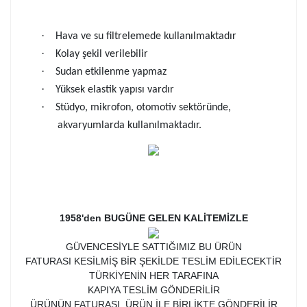
·
Hava ve su filtrelemede kullanılmaktadır
·
Kolay şekil verilebilir
·
Sudan etkilenme yapmaz
·
Yüksek elastik yapısı vardır
·
Stüdyo, mikrofon, otomotiv sektöründe,
akvaryumlarda kullanılmaktadır.
1958'den BUGÜNE GELEN KALİTEMİZLE
GÜVENCESİYLE SATTIĞIMIZ BU ÜRÜN
FATURASI KESİLMİŞ BİR ŞEKİLDE TESLİM EDİLECEKTİR
TÜRKİYENİN HER TARAFINA
KAPIYA TESLİM GÖNDERİLİR
ÜRÜNÜN FATURASI, ÜRÜN İLE BİRLİKTE GÖNDERİLİR