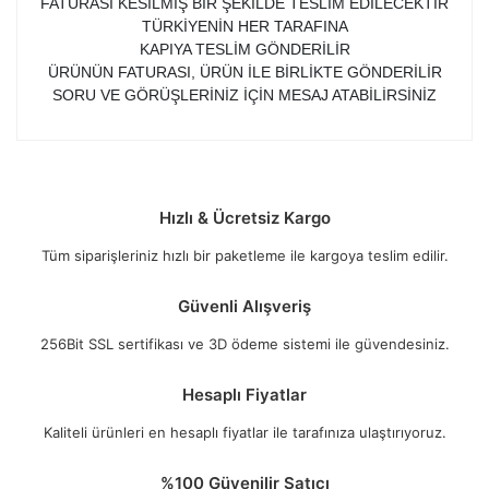
FATURASI KESİLMİŞ BİR ŞEKİLDE TESLİM EDİLECEKTİR
TÜRKİYENİN HER TARAFINA
KAPIYA TESLİM GÖNDERİLİR
ÜRÜNÜN FATURASI, ÜRÜN İLE BİRLİKTE GÖNDERİLİR
SORU VE GÖRÜŞLERİNİZ İÇİN MESAJ ATABİLİRSİNİZ
Hızlı & Ücretsiz Kargo
Tüm siparişleriniz hızlı bir paketleme ile kargoya teslim edilir.
Güvenli Alışveriş
256Bit SSL sertifikası ve 3D ödeme sistemi ile güvendesiniz.
Hesaplı Fiyatlar
Kaliteli ürünleri en hesaplı fiyatlar ile tarafınıza ulaştırıyoruz.
%100 Güvenilir Satıcı