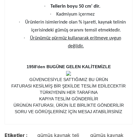
·
Tellerin boyu 50 cm’ dir.
·
Kadmiyum içermez
·
Ürünlerin isimlerinde olan % işareti, kaynak telinin
içerisindeki gümüş oranını temsil etmektedir.
·
Ürünümüz pürmüz kullanarak eritmeye uygun
değildir.
1958'den BUGÜNE GELEN KALİTEMİZLE
GÜVENCESİYLE SATTIĞIMIZ BU ÜRÜN
FATURASI KESİLMİŞ BİR ŞEKİLDE TESLİM EDİLECEKTİR
TÜRKİYENİN HER TARAFINA
KAPIYA TESLİM GÖNDERİLİR
ÜRÜNÜN FATURASI, ÜRÜN İLE BİRLİKTE GÖNDERİLİR
SORU VE GÖRÜŞLERİNİZ İÇİN MESAJ ATABİLİRSİNİZ
Etiketler :
gümüş kaynak teli
gümüş kaynak