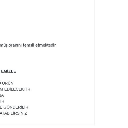
ümüş oranını temsil etmektedir.
TEMİZLE
U ÜRÜN
İM EDİLECEKTİR
NA
İR
TE GÖNDERİLİR
ATABİLİRSİNİZ