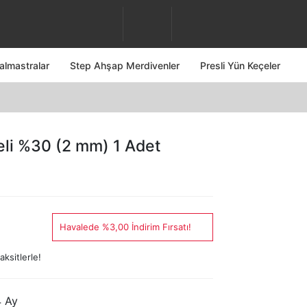
almastralar
Step Ahşap Merdivenler
Presli Yün Keçeler
li %30 (2 mm) 1 Adet
Havalede %3,00 İndirim Fırsatı!
ksitlerle!
 Ay