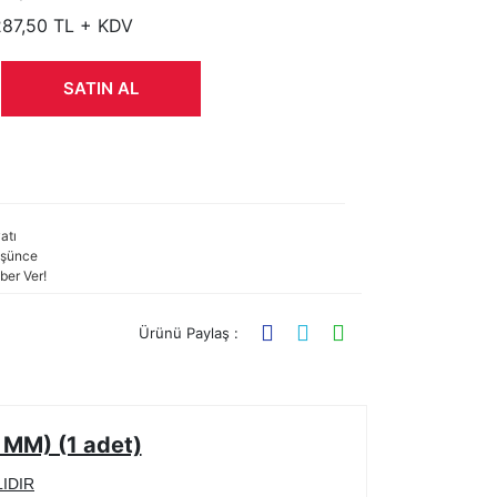
287,50 TL + KDV
SATIN AL
atı
şünce
ber Ver!
Ürünü Paylaş :
MM) (1 adet)
IDIR