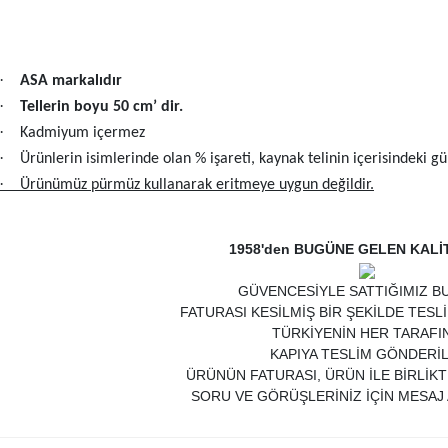
·
ASA markalıdır
·
Tellerin boyu 50 cm’ dir.
·
Kadmiyum içermez
·
Ürünlerin isimlerinde olan % işareti, kaynak telinin içerisindeki g
·
Ürünümüz pürmüz kullanarak eritmeye uygun değildir.
1958'den BUGÜNE GELEN KALİ
GÜVENCESİYLE SATTIĞIMIZ B
FATURASI KESİLMİŞ BİR ŞEKİLDE TESL
TÜRKİYENİN HER TARAFI
KAPIYA TESLİM GÖNDERİL
ÜRÜNÜN FATURASI, ÜRÜN İLE BİRLİK
SORU VE GÖRÜŞLERİNİZ İÇİN MESAJ 