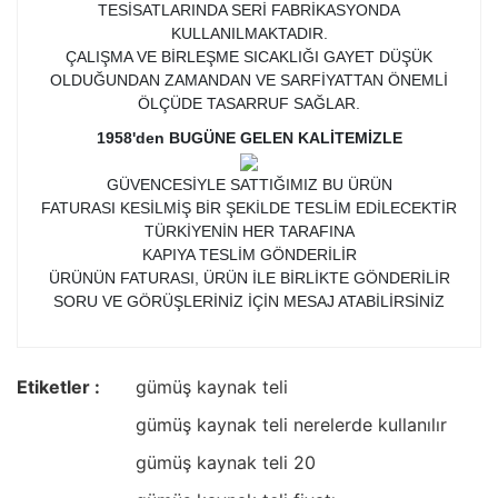
TESİSATLARINDA SERİ FABRİKASYONDA
KULLANILMAKTADIR.
ÇALIŞMA VE BİRLEŞME SICAKLIĞI GAYET DÜŞÜK
OLDUĞUNDAN ZAMANDAN VE SARFİYATTAN ÖNEMLİ
ÖLÇÜDE TASARRUF SAĞLAR.
1958'den BUGÜNE GELEN KALİTEMİZLE
GÜVENCESİYLE SATTIĞIMIZ BU ÜRÜN
FATURASI KESİLMİŞ BİR ŞEKİLDE TESLİM EDİLECEKTİR
TÜRKİYENİN HER TARAFINA
KAPIYA TESLİM GÖNDERİLİR
ÜRÜNÜN FATURASI, ÜRÜN İLE BİRLİKTE GÖNDERİLİR
SORU VE GÖRÜŞLERİNİZ İÇİN MESAJ ATABİLİRSİNİZ
Etiketler :
gümüş kaynak teli
gümüş kaynak teli nerelerde kullanılır
gümüş kaynak teli 20