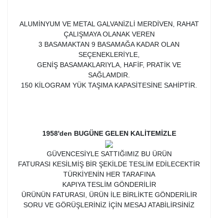
ALUMİNYUM VE METAL GALVANİZLİ MERDİVEN, RAHAT
ÇALIŞMAYA OLANAK VEREN
3 BASAMAKTAN 9 BASAMAĞA KADAR OLAN
SEÇENEKLERİYLE,
GENİŞ BASAMAKLARIYLA, HAFİF, PRATİK VE
SAĞLAMDIR.
150 KİLOGRAM YÜK TAŞIMA KAPASİTESİNE SAHİPTİR.
1958'den BUGÜNE GELEN KALİTEMİZLE
GÜVENCESİYLE SATTIĞIMIZ BU ÜRÜN
FATURASI KESİLMİŞ BİR ŞEKİLDE TESLİM EDİLECEKTİR
TÜRKİYENİN HER TARAFINA
KAPIYA TESLİM GÖNDERİLİR
ÜRÜNÜN FATURASI, ÜRÜN İLE BİRLİKTE GÖNDERİLİR
SORU VE GÖRÜŞLERİNİZ İÇİN MESAJ ATABİLİRSİNİZ