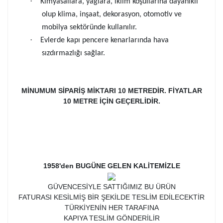
·
Kimyasallara, yağlara, iklim koşullarına dayanıklı
olup klima, inşaat, dekorasyon, otomotiv ve
mobilya sektöründe kullanılır.
·
Evlerde kapı pencere kenarlarında hava
sızdırmazlığı sağlar.
MİNUMUM SİPARİŞ MİKTARI 10 METREDİR. FİYATLAR
10 METRE İÇİN GEÇERLİDİR.
1958'den BUGÜNE GELEN KALİTEMİZLE
GÜVENCESİYLE SATTIĞIMIZ BU ÜRÜN
FATURASI KESİLMİŞ BİR ŞEKİLDE TESLİM EDİLECEKTİR
TÜRKİYENİN HER TARAFINA
KAPIYA TESLİM GÖNDERİLİR