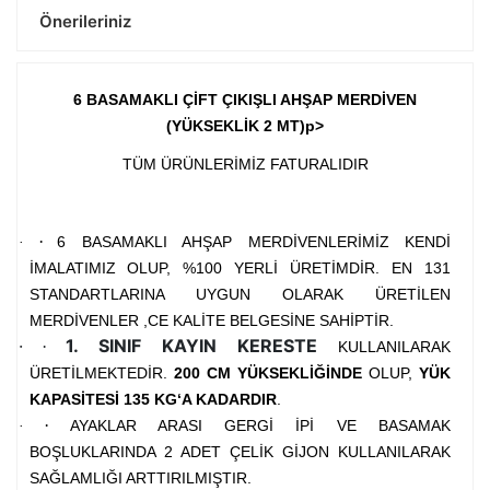
Önerileriniz
6 BASAMAKLI ÇİFT ÇIKIŞLI AHŞAP MERDİVEN
(YÜKSEKLİK 2 MT)
p>
TÜM ÜRÜNLERİMİZ FATURALIDIR
·
6 BASAMAKLI AHŞAP MERDİVENLERİMİZ KENDİ
·
İMALATIMIZ OLUP, %100 YERLİ ÜRETİMDİR.
EN 131
STANDARTLARINA UYGUN OLARAK ÜRETİLEN
MERDİVENLER ,CE KALİTE BELGESİNE SAHİPTİR.
·
1. SINIF KAYIN KERESTE
·
KULLANILARAK
ÜRETİLMEKTEDİR.
200 CM YÜKSEKLİĞİNDE
OLUP,
YÜK
KAPASİTESİ 135 KG‘A KADARDIR
.
·
AYAKLAR ARASI GERGİ İPİ VE BASAMAK
·
BOŞLUKLARINDA 2 ADET ÇELİK GİJON KULLANILARAK
SAĞLAMLIĞI ARTTIRILMIŞTIR.