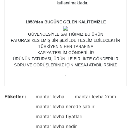
kullanılmaktadır.
1958'den BUGÜNE GELEN KALİTEMİZLE
GÜVENCESİYLE SATTIĞIMIZ BU ÜRÜN
FATURASI KESİLMİŞ BİR ŞEKİLDE TESLİM EDİLECEKTİR
TÜRKİYENİN HER TARAFINA
KAPIYA TESLİM GÖNDERİLİR
ÜRÜNÜN FATURASI, ÜRÜN İLE BİRLİKTE GÖNDERİLİR
SORU VE GÖRÜŞLERİNİZ İÇİN MESAJ ATABİLİRSİNİZ
.
Etiketler :
mantar levha
mantar levha 2mm
mantar levha nerede satılır
mantar levha fiyatları
mantar levha nedir