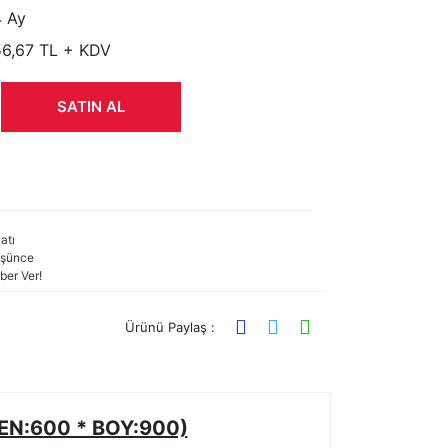
 Ay
6,67 TL + KDV
SATIN AL
atı
şünce
ber Ver!
Ürünü Paylaş :
N:600 * BOY:900)