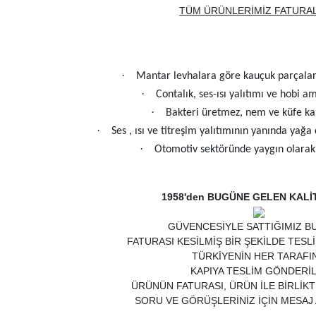
TÜM ÜRÜNLERİMİZ FATURAL
·
Mantar levhalara göre kauçuk parçalarıy
·
Contalık, ses-ısı yalıtımı ve hobi am
·
Bakteri üretmez, nem ve küfe kar
·
Ses , ısı ve titreşim yalıtımının yanında yağa
·
Otomotiv sektöründe yaygın olarak 
1958'den BUGÜNE GELEN KALİ
GÜVENCESİYLE SATTIĞIMIZ B
FATURASI KESİLMİŞ BİR ŞEKİLDE TESL
TÜRKİYENİN HER TARAFI
KAPIYA TESLİM GÖNDERİL
ÜRÜNÜN FATURASI, ÜRÜN İLE BİRLİK
SORU VE GÖRÜŞLERİNİZ İÇİN MESAJ 