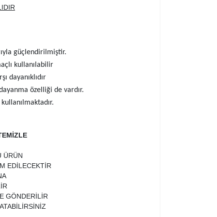
IDIR
la güçlendirilmiştir.
açlı kullanılabilir
şı dayanıklıdır
 dayanma özelliği de vardır.
kullanılmaktadır.
TEMİZLE
U ÜRÜN
İM EDİLECEKTİR
NA
İR
TE GÖNDERİLİR
ATABİLİRSİNİZ