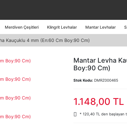
Merdiven Çeşitleri
Klingrit Levhalar
Mantar Levhalar
S
ha Kauçuklu 4 mm (En:60 Cm Boy:90 Cm)
Mantar Levha Ka
Boy:90 Cm)
Stok Kodu:
DMRZ000465
1.148,00 TL
* 120,40 TL den başlayan ta