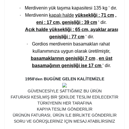
·
Merdivenin yük taşıma kapasitesi 135 kg ‘ dır.
·
Merdivenin
kapalı halde
yüksekliği : 71 cm
,
eni : 17 cm, genişliği : 39 cm
‘ dir.
Açık halde yüksekliği : 65 cm, ayaklar arası
genişliği : 77 cm
‘ dir.
·
Gordios merdivenin basamakları rahat
kullanımınıza uygun olarak üretilmiştir,
basamaklarının genişliği 7 cm
,
en üst
basamağının genişliği ise 17 cm
‘ dir.
1958'den BUGÜNE GELEN KALİTEMİZLE
GÜVENCESİYLE SATTIĞIMIZ BU ÜRÜN
FATURASI KESİLMİŞ BİR ŞEKİLDE TESLİM EDİLECEKTİR
TÜRKİYENİN HER TARAFINA
KAPIYA TESLİM GÖNDERİLİR
ÜRÜNÜN FATURASI, ÜRÜN İLE BİRLİKTE GÖNDERİLİR
SORU VE GÖRÜŞLERİNİZ İÇİN MESAJ ATABİLİRSİNİZ